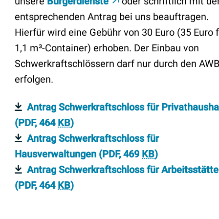
unsere
Bürgerdienste
oder schriftlich mit d
entsprechenden Antrag bei uns beauftragen.
Hierfür wird eine Gebühr von 30 Euro (35 Euro 
1,1 m³-Container) erhoben. Der Einbau von
Schwerkraftschlössern darf nur durch den AW
erfolgen.
Antrag Schwerkraftschloss für Privathausha
(PDF, 464
KB
)
Antrag Schwerkraftschloss für
Hausverwaltungen
(PDF, 469
KB
)
Antrag Schwerkraftschloss für Arbeitsstätt
(PDF, 464
KB
)