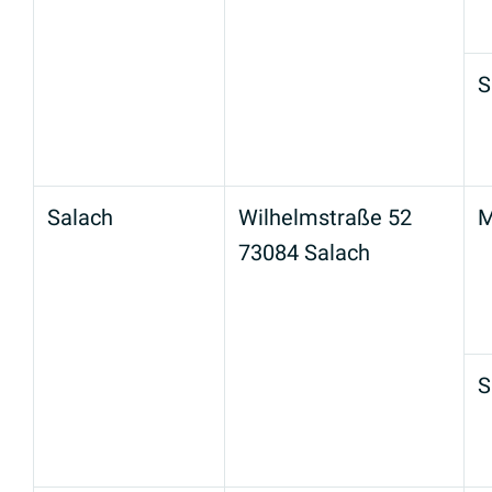
S
Salach
Wilhelmstraße 52
M
73084 Salach
S