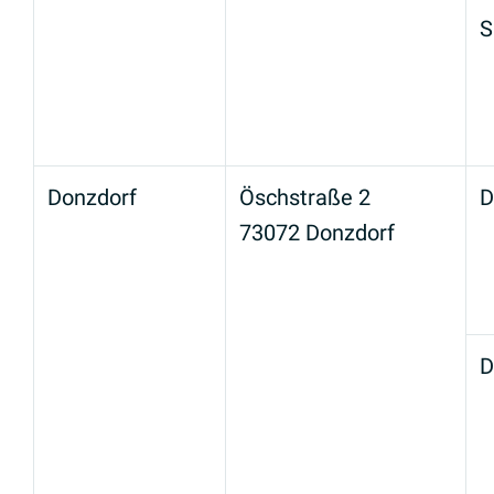
S
Donzdorf
Öschstraße 2
D
73072 Donzdorf
D