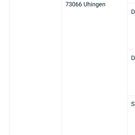
73066 Uhingen
D
D
S