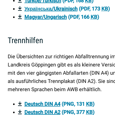
Türkçe/Türkisch
(PDF, 168
KB
)
Українська/Ukrainisch
(PDF, 173
KB
)
Magyar/Ungarisch
(PDF, 166
KB
)
Trennhilfen
Die Übersichten zur richtigen Abfalltrennung i
Landkreis Göppingen gibt es als kleinere Versi
mit den vier gängigsten Abfallarten (DIN A4) u
als ausführliches Trennplakat (DIN A2). Sie sind
mehreren Sprachen beim AWB erhältlich.
Deutsch DIN A4
(PNG, 131
KB
)
Deutsch DIN A2
(PNG, 377
KB
)