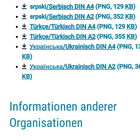
srpski
/Serbisch DIN A4
(PNG, 129
KB
)
srpski
/Serbisch DIN A2
(PNG, 352
KB
)
Türkçe/Türkisch DIN A4
(PNG, 129
KB
)
Türkçe/Türkisch DIN A2
(PNG, 355
KB
)
Українська/Ukrainisch DIN A4
(PNG, 1
KB
)
Українська/Ukrainisch DIN A2
(PNG, 3
KB
)
Informationen anderer
Organisationen