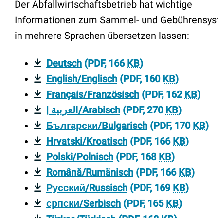
Der Abfallwirtschaftsbetrieb hat wichtige
Informationen zum Sammel- und Gebührensy
in mehrere Sprachen übersetzen lassen:
Deutsch
(PDF, 166
KB
)
English/Englisch
(PDF, 160
KB
)
Français/Französisch
(PDF, 162
KB
)
| العربية/Arabisch
(PDF, 270
KB
)
Български/Bulgarisch
(PDF, 170
KB
)
Hrvatski/Kroatisch
(PDF, 166
KB
)
Polski/Polnisch
(PDF, 168
KB
)
Română/Rumänisch
(PDF, 166
KB
)
Русский/Russisch
(PDF, 169
KB
)
српски/Serbisch
(PDF, 165
KB
)