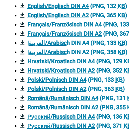
English/Englisch DIN A4
(PNG, 132
KB
)
English/Englisch DIN A2
(PNG, 365
KB
)
Français/Französisch DIN A4
(PNG, 13
Français/Französisch DIN A2
(PNG, 36
|العربية/Arabisc
h DIN A4
(PNG, 133
KB
)
|العربية/Arabisc
h DIN A2
(PNG, 358
KB
)
Hrvatski/Kroatisch DIN A4
(PNG, 129
K
Hrvatski/Kroatisch DIN A2
(PNG, 352
K
Polski/Polnisch DIN A4
(PNG, 133
KB
)
Polski/Polnisch DIN A2
(PNG, 363
KB
)
Română/Rumänisch DIN A4
(PNG, 131
Română/Rumänisch DIN A2
(PNG, 355
Русский/Russisch DIN A4
(PNG, 136
K
Русский/Russisch DIN A2
(PNG, 371
K