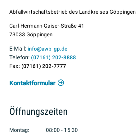
Abfallwirtschaftsbetrieb des Landkreises Göppingen
Carl-Hermann-Gaiser-Straße 41
73033
Göppingen
info@awb-gp.de
(0
71
61) 2
02-88
88
(0
71
61) 2
02-77
77
Kontaktformular
Öffnungszeiten
Montag:
08:00 - 15:30