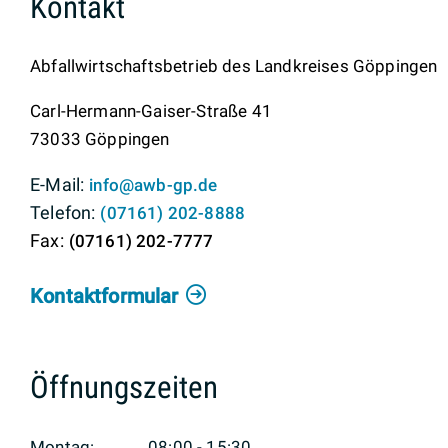
Kontakt
Abfallwirtschaftsbetrieb des Landkreises Göppingen
Carl-Hermann-Gaiser-Straße 41
73033
Göppingen
info@awb-gp.de
(0
71
61) 2
02-88
88
(0
71
61) 2
02-77
77
Kontaktformular
Öffnungszeiten
Montag:
08:00 - 15:30